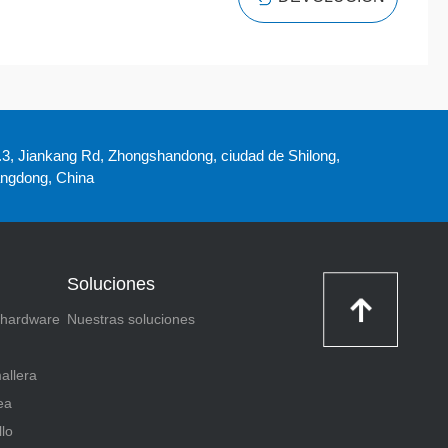
3, Jiankang Rd, Zhongshandong, ciudad de Shilong,
ngdong, China
Soluciones
 hardware
Nuestras soluciones
allera
ea
llo