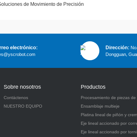
Soluciones de Movimiento de Precisión
reo electrónico:
Dirección:
No.
es@yscrobot.com
Dongguan, Gua
Sobre nosotros
Productos
Contáctenos
Procesamiento de piezas de
NUESTRO EQUIPO
Ensamblaje multieje
Platina lineal de piñón y crem
Eje lineal accionado por corr
Eje lineal accionado por torni