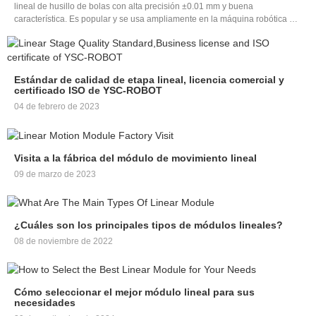
lineal de husillo de bolas con alta precisión ±0.01 mm y buena
característica. Es popular y se usa ampliamente en la máquina robótica de
automatización cnc. La personalización es aceptable de acuerdo con su
demanda: carga útil, velocidad máxima, uso en vertical u horizontal, etc. El
módulo lineal CNC tipo husillo de bolas tiene dos tipos: uno es de tipo
semicerrado, el otro es completamente cerrado
Estándar de calidad de etapa lineal, licencia comercial y
certificado ISO de YSC-ROBOT
04 de febrero de 2023
Visita a la fábrica del módulo de movimiento lineal
09 de marzo de 2023
¿Cuáles son los principales tipos de módulos lineales?
08 de noviembre de 2022
Cómo seleccionar el mejor módulo lineal para sus
necesidades