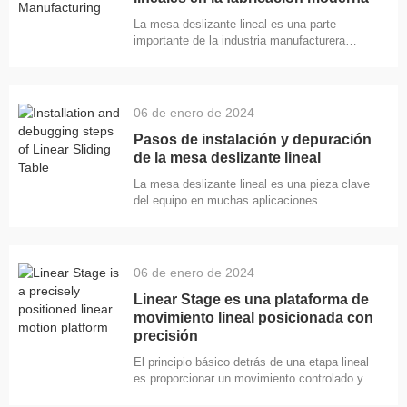
lineal es un motor eléctrico y un husillo de
La mesa deslizante lineal es una parte
bolas. A medida que el motor eléctrico gira, el
importante de la industria manufacturera
husillo de bolas se mueve a lo largo de una
moderna. Desempeñan un papel clave en una
variedad de maquinaria y equipos, incluidos
equipos de automatización, robots y equipos
de medición de precisión. La función de la
06 de enero de 2024
mesa deslizante lineal La función principal de
la mesa deslizante lineal es proporcionar un
Pasos de instalación y depuración
movimiento lineal preciso y controlable. Esto
de la mesa deslizante lineal
es crucial para muchos procesos de
La mesa deslizante lineal es una pieza clave
fabricación modernos, como
del equipo en muchas aplicaciones
industriales, y su instalación y puesta en
marcha son críticas para el rendimiento y la
eficiencia del equipo. Estos son algunos
pasos para instalar y depurar la mesa
06 de enero de 2024
deslizante lineal. Paso 1: Preparación Antes
de comenzar a instalar la mesa deslizante
Linear Stage es una plataforma de
lineal, primero debe asegurarse de que todos
movimiento lineal posicionada con
los componentes estén listos y que el área
precisión
de trabajo esté cl
El principio básico detrás de una etapa lineal
es proporcionar un movimiento controlado y
repetible en línea recta. Esto se logra