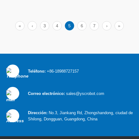
mediante el uso de rieles y cojinetes
mecanizados con precisión que permiten un
movimiento suave y preciso. La etapa
generalmente consiste en una plataforma
móvil que es impulsada por motores u otros
«
‹
3
4
5
6
7
›
»
actuadores, que son controlados por
sistemas electrónicos para lograr un
posicionamiento preciso y control de
velocidad. 1. Ty
Teléfono:
+86-18988727157
Correo electrónico:
sales@yscrobot.com
Dirección:
No.3, Jiankang Rd, Zhongshandong, ciudad de
Shilong, Dongguan, Guangdong, China