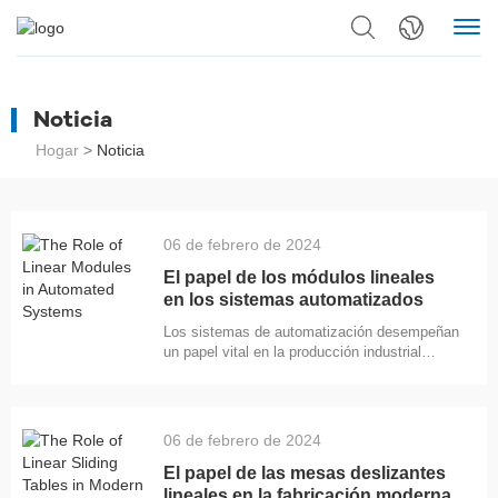
Noticia
Hogar
>
Noticia
06 de febrero de 2024
El papel de los módulos lineales
en los sistemas automatizados
Los sistemas de automatización desempeñan
un papel vital en la producción industrial
moderna, y los módulos lineales son
componentes clave de estos sistemas. Un
módulo lineal es un dispositivo mecánico que
convierte el movimiento de rotación en
06 de febrero de 2024
movimiento lineal, lo que permite un control
preciso de la posición. Cómo funciona el
El papel de las mesas deslizantes
módulo lineal La parte central del módulo
lineales en la fabricación moderna